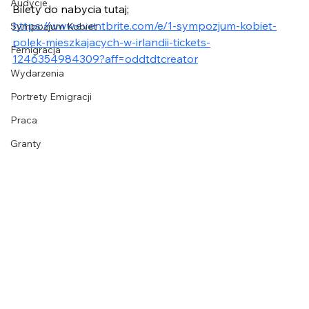
Audycje
Bilety do nabycia tutaj;
https://www.eventbrite.com/e/1-sympozjum-kobiet-
Sympozjum Kobiet
polek-mieszkajacych-w-irlandii-tickets-
Femigracja
1246354984309?aff=oddtdtcreator
Wydarzenia
Portrety Emigracji
Praca
Granty