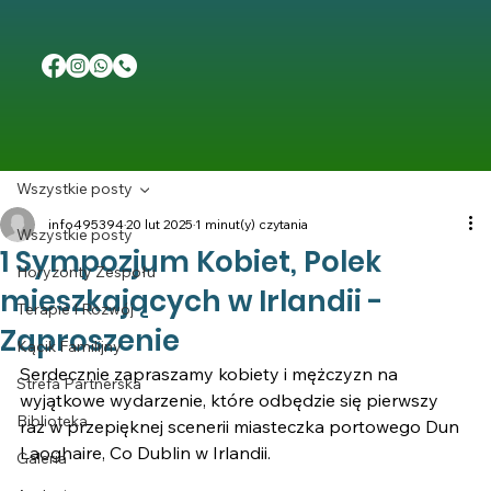
Wszystkie posty
info495394
20 lut 2025
1 minut(y) czytania
Wszystkie posty
1 Sympozjum Kobiet, Polek
Horyzonty Zespołu
mieszkających w Irlandii -
Terapie I Rozwój
Zaproszenie
Kącik Familijny
Serdecznie zapraszamy kobiety i mężczyzn na 
Strefa Partnerska
wyjątkowe wydarzenie, które odbędzie się pierwszy 
Biblioteka
raz w przepięknej scenerii miasteczka portowego Dun 
Laoghaire, Co Dublin w Irlandii.
Galeria