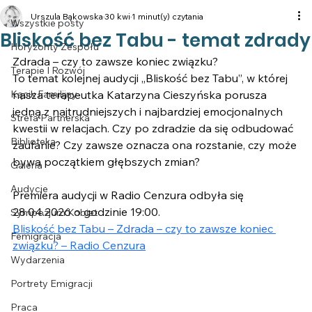
Urszula Bąkowska
30 kwi
1 minut(y) czytania
Wszystkie posty
Bliskość bez Tabu - temat zdrady
Horyzonty Zespołu
Zdrada – czy to zawsze koniec związku?
Terapie I Rozwój
To temat kolejnej audycji „Bliskość bez Tabu”, w której 
Kącik Familijny
nasza terapeutka Katarzyna Cieszyńska porusza 
jedną z najtrudniejszych i najbardziej emocjonalnych 
Strefa Partnerska
kwestii w relacjach. Czy po zdradzie da się odbudować 
Biblioteka
zaufanie? Czy zawsze oznacza ona rozstanie, czy może 
bywa początkiem głębszych zmian?
Galeria
Audycje
Premiera audycji w Radio Cenzura odbyła się 
28.04.2026 o godzinie 19:00.
Sympozjum Kobiet
Bliskość bez Tabu – Zdrada – czy to zawsze koniec 
Femigracja
związku? – Radio Cenzura
Wydarzenia
Portrety Emigracji
Praca