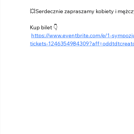
💥Serdecznie zapraszamy kobiety i mężcz
Kup bilet 👇
https://www.eventbrite.com/e/1-sympozju
tickets-1246354984309?aff=oddtdtcreat