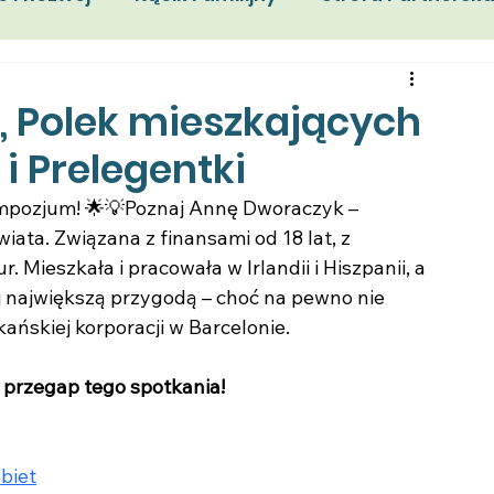
enia
Portrety Emigracji
Praca
Granty
, Polek mieszkających
 i Prelegentki
ympozjum! 🌟💡Poznaj Annę Dworaczyk – 
ata. Związana z finansami od 18 lat, z 
Mieszkała i pracowała w Irlandii i Hiszpanii, a 
 największą przygodą – choć na pewno nie 
ańskiej korporacji w Barcelonie.
Nie przegap tego spotkania!
biet