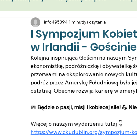
Sympozjum Kobiet
info495394
1 minut(y) czytania
Femigracja
Wydarz
I Sympozjum Kobiet
w Irlandii - Gościnie
Kolejna inspirująca Gościni na naszym S
ekonomistkę, podróżniczkę i obywatelkę świ
przerwami na eksplorowanie nowych kultur. 
podróż przez Amerykę Południową była jej
ostatnią. Obecnie rozwija karierę w ameryk
📅 
Będzie o pasji, misji i kobiecej sile! 💪 
Więcej o naszym wydarzeniu tutaj 👇
https://www.ckudublin.org/sympozjum-ko