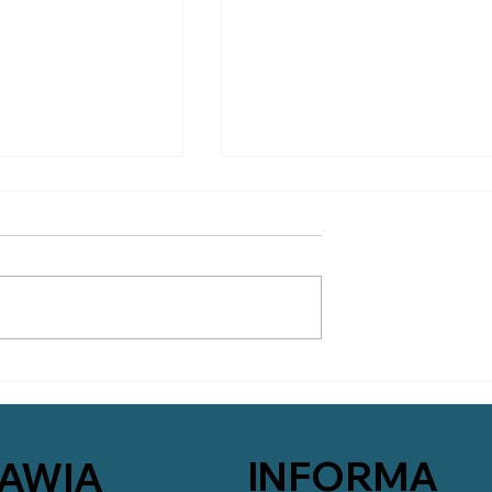
jum Polek w
II Sympozjum Polek w
 Femigracja
Irlandii - panel
dyskusyjny i wykład
INFORMA
AWIA