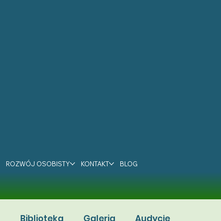
ROZWÓJ OSOBISTY
KONTAKT
BLOG
a
Biblioteka
Galeria
Audycje