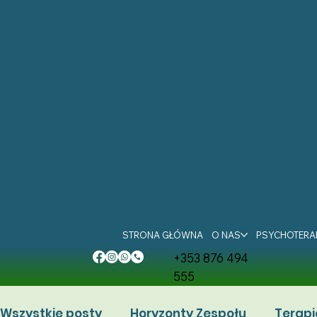
STRONA GŁÓWNA
O NAS
PSYCHOTERA
+353 876 494
555
Wszystkie posty
Horyzonty Zespołu
Terapi