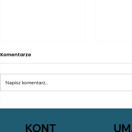
Komentarze
Napisz komentarz...
II Sympozjum Polek w
II Sympoz
Irlandii - wykład o
Irlandii -
przedsiębiorczości
KONT
UM