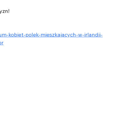
yzn!
m-kobiet-polek-mieszkajacych-w-irlandii-
or