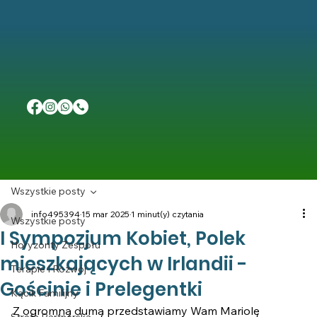
Wszystkie posty
info495394
15 mar 2025
1 minut(y) czytania
Wszystkie posty
I Sympozjum Kobiet, Polek
Horyzonty Zespołu
mieszkających w Irlandii -
Terapie I Rozwój
Gościnie i Prelegentki
Kącik Familijny
Z ogromną dumą przedstawiamy Wam Mariolę 