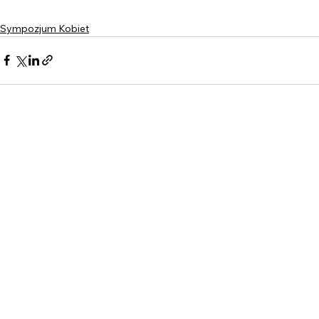
Sympozjum Kobiet
Zobacz wszystkie
Ostatnie posty