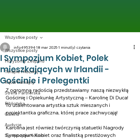
Wszystkie posty
info495394
18 mar 2025
1 minut(y) czytania
Wszystkie posty
I Sympozjum Kobiet, Polek
Horyzonty Zespołu
mieszkających w Irlandii -
Terapie I Rozwój
Gościnie i Prelegentki
Kącik Familijny
Z ogromną radością przedstawiamy naszą niezwykłą 
Strefa Partnerska
Gościnię i Opiekunkę Artystyczną – Karolinę Di Duca! 
Biblioteka
To utalentowana artystka sztuk mieszanych i 
projektantka graficzna, której prace zachwycają! 
Galeria
Audycje
Karolina jest również twórczynią statuetki Nagrody 
Sympozjum Kobiet oraz finalistką prestiżowych 
Sympozjum Kobiet