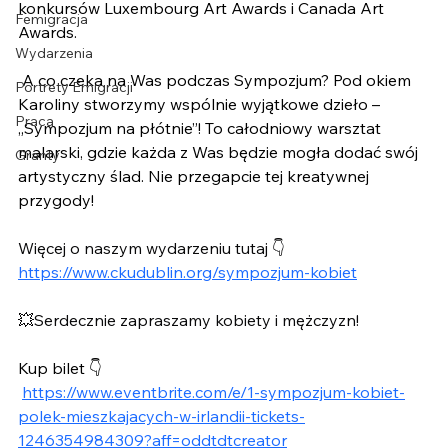
konkursów Luxembourg Art Awards i Canada Art 
Femigracja
Awards.
Wydarzenia
 A co czeka na Was podczas Sympozjum? Pod okiem 
Portrety Emigracji
Karoliny stworzymy wspólnie wyjątkowe dzieło – 
Praca
„Sympozjum na płótnie”! To całodniowy warsztat 
malarski, gdzie każda z Was będzie mogła dodać swój 
Granty
artystyczny ślad. Nie przegapcie tej kreatywnej 
przygody!
Więcej o naszym wydarzeniu tutaj 👇
https://www.ckudublin.org/sympozjum-kobiet
💥Serdecznie zapraszamy kobiety i mężczyzn!
Kup bilet 👇
https://www.eventbrite.com/e/1-sympozjum-kobiet-
polek-mieszkajacych-w-irlandii-tickets-
1246354984309?aff=oddtdtcreator