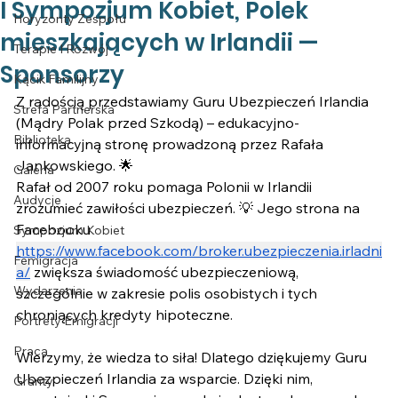
I Sympozjum Kobiet, Polek
Horyzonty Zespołu
mieszkających w Irlandii —
Terapie I Rozwój
Sponsorzy
Kącik Familijny
Z radością przedstawiamy Guru Ubezpieczeń Irlandia 
Strefa Partnerska
(Mądry Polak przed Szkodą) – edukacyjno-
Biblioteka
informacyjną stronę prowadzoną przez Rafała 
Jankowskiego. 🌟
Galeria
Rafał od 2007 roku pomaga Polonii w Irlandii 
Audycje
zrozumieć zawiłości ubezpieczeń. 💡 Jego strona na 
Facebooku 
Sympozjum Kobiet
https://www.facebook.com/broker.ubezpieczenia.irladni
Femigracja
a/
 zwiększa świadomość ubezpieczeniową, 
Wydarzenia
szczególnie w zakresie polis osobistych i tych 
chroniących kredyty hipoteczne.
Portrety Emigracji
Praca
Wierzymy, że wiedza to siła! Dlatego dziękujemy Guru 
Ubezpieczeń Irlandia za wsparcie. Dzięki nim, 
Granty