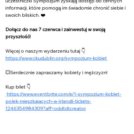
uczestniczki Sympozjum zyskają dostęp do cennych 
informacji, które pomogą im świadomie chronić siebie i 
swoich bliskich. ❤️
Dołącz do nas 7 czerwca i zainwestuj w swoją 
przyszłość!
Więcej o naszym wydarzeniu tutaj 👇
https://www.ckudublin.org/sympozjum-kobiet
💥Serdecznie zapraszamy kobiety i mężczyzn!
Kup bilet 👇
https://www.eventbrite.com/e/1-sympozjum-kobiet-
polek-mieszkajacych-w-irlandii-tickets-
1246354984309?aff=oddtdtcreator