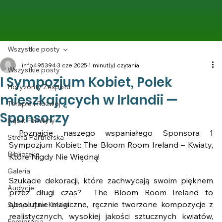
Wszystkie posty
info495394
3 cze 2025
1 minut(y) czytania
Wszystkie posty
I Sympozjum Kobiet, Polek
Horyzonty Zespołu
mieszkających w Irlandii —
Terapie I Rozwój
Sponsorzy
Kącik Familijny
 Poznajcie naszego wspaniałego Sponsora 1 
Strefa Partnerska
Sympozjum Kobiet: The Bloom Room Ireland – Kwiaty, 
Biblioteka
Które Nigdy Nie Więdną!
Galeria
Szukacie dekoracji, które zachwycają swoim pięknem 
Audycje
przez długi czas?  The Bloom Room Ireland to 
absolutnie magiczne, ręcznie tworzone kompozycje z 
Sympozjum Kobiet
realistycznych, wysokiej jakości sztucznych kwiatów, 
Femigracja