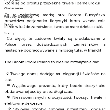
które są po prostu przepiękne, trwałe i pełne uroku!
Wydarzenia
Za tą wyjątkową marką stoi Dorota Buczyńska, 
Portrety Emigracji
prawdziwa pasjonatka florystyki, która wkłada całe 
Praca
serce w każde zamówienie, tworząc małe dzieła sztuki.
Granty
 Co więcej, te cudowne kwiaty są produkowane w 
Polsce przez doświadczonych rzemieślników, a 
następnie dopracowywane z miłością tutaj, w Irlandii!
The Bloom Room Ireland to idealne rozwiązanie dla:
🌹
Twojego domu, dodając mu elegancji i świeżości na 
lata.
🌹
Wyjątkowego prezentu, który będzie cieszył oko 
obdarowanej osoby przez długi czas.
🌹
Niezapomnianych uroczystości, tworząc trwałe i 
efektowne dekoracje.
🌹
Stylowej ozdoby firmowej przestrzeni, dodając 