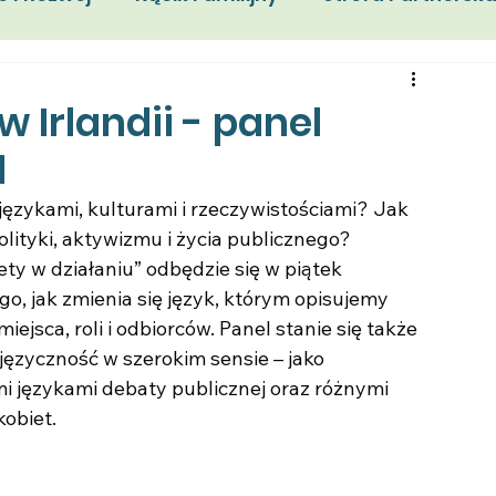
enia
Portrety Emigracji
Praca
Granty
 Irlandii - panel
d
zykami, kulturami i rzeczywistościami? Jak 
lityki, aktywizmu i życia publicznego?
ty w działaniu” odbędzie się w piątek 
o, jak zmienia się język, którym opisujemy 
ejsca, roli i odbiorców. Panel stanie się także 
języczność w szerokim sensie – jako 
i językami debaty publicznej oraz różnymi 
obiet.