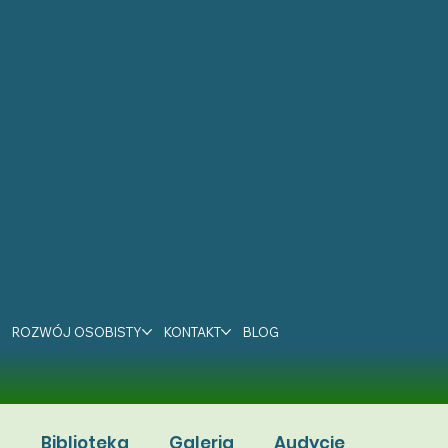
ROZWÓJ OSOBISTY
KONTAKT
BLOG
a
Biblioteka
Galeria
Audycje