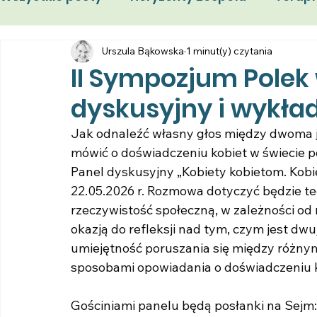
Sympozjum Kobiet
Urszula Bąkowska
Femigracja
1 minut(y) czytania
Wydarz
II Sympozjum Polek w
dyskusyjny i wykła
Jak odnaleźć własny głos między dwoma ję
mówić o doświadczeniu kobiet w świecie po
Panel dyskusyjny „Kobiety kobietom. Kobie
22.05.2026 r. Rozmowa dotyczyć będzie teg
rzeczywistość społeczną, w zależności od mi
okazją do refleksji nad tym, czym jest dwu
umiejętność poruszania się między różnym
sposobami opowiadania o doświadczeniu k
Gościniami panelu będą posłanki na Sejm: