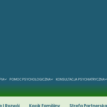
PIA
POMOC PSYCHOLOGICZNA
KONSULTACJA PSYCHIATRYCZNA
e I Rozwój
Kącik Familijny
Strefa Partnersk