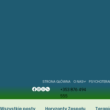
STRONA GŁÓWNA
O NAS
PSYCHOTERA
+353 876 494
555
Wszystkie posty
Horyzonty Zespołu
Terapi