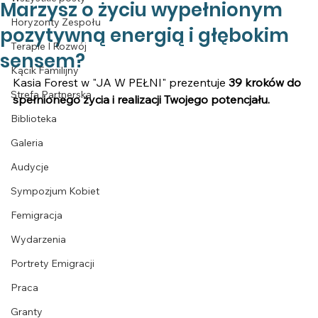
Marzysz o życiu wypełnionym
Horyzonty Zespołu
pozytywną energią i głębokim
Terapie I Rozwój
sensem?
Kącik Familijny
Kasia Forest w "JA W PEŁNI" prezentuje 
39 kroków do 
Strefa Partnerska
spełnionego życia i realizacji Twojego potencjału.
Biblioteka
Galeria
Audycje
Sympozjum Kobiet
Femigracja
Wydarzenia
Portrety Emigracji
Praca
Granty