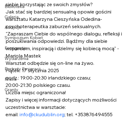
siebie korzystając ze swoich zmysłów?
Biblioteka
Jak stać się bardziej sensualną opowie gościni 
Galeria
warsztatu Katarzyna Cieszyńska Odedina- 
psychoterapeutka zaburzeń seksualnych.
Audycje
"Zapraszam Ciebie do wspólnego dialogu, refleksji i 
Sympozjum Kobiet
poszukiwania odpowiedzi. Bądźmy dla siebie 
Femigracja
wsparciem, inspiracją i dzielmy się kobiecą mocą" - 
Mariola Mastek
Wydarzenia
Warsztat odbędzie się on-line na żywo.
Portrety Emigracji
Piątek: 17 stycznia 2025
godz.: 19:00-20:30 irlandzkiego czasu;
Praca
20:00-21:30 polskiego czasu.
Granty
Liczba miejsc ograniczona!
Zapisy i więcej informacji dotyczących możliwości 
uczestnictwa w warsztacie:
email: 
info@ckudublin.org
; tel. +353876494555