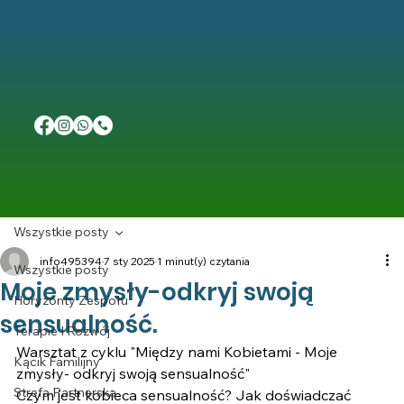
Wszystkie posty
info495394
7 sty 2025
1 minut(y) czytania
Wszystkie posty
Moje zmysły-odkryj swoją
Horyzonty Zespołu
sensualność.
Terapie I Rozwój
Warsztat z cyklu "Między nami Kobietami - Moje 
Kącik Familijny
zmysły- odkryj swoją sensualność"
Strefa Partnerska
Czym jest kobieca sensualność? Jak doświadczać 