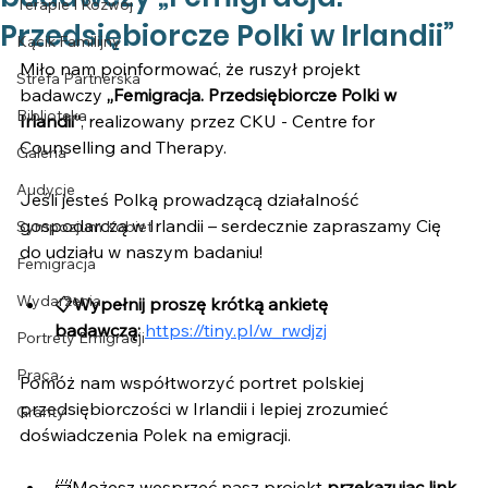
Terapie I Rozwój
Przedsiębiorcze Polki w Irlandii”
Kącik Familijny
Miło nam poinformować, że ruszył projekt 
Strefa Partnerska
badawczy 
„Femigracja. Przedsiębiorcze Polki w 
Biblioteka
Irlandii”
, realizowany przez CKU - Centre for 
Counselling and Therapy. 
Galeria
Audycje
Jeśli jesteś Polką prowadzącą działalność 
gospodarczą w Irlandii – serdecznie zapraszamy Cię 
Sympozjum Kobiet
do udziału w naszym badaniu!
Femigracja
Wydarzenia
📋
Wypełnij proszę krótką ankietę 
badawczą: 
https://tiny.pl/w_rwdjzj
Portrety Emigracji
Praca
Pomóż nam współtworzyć portret polskiej 
przedsiębiorczości w Irlandii i lepiej zrozumieć 
Granty
doświadczenia Polek na emigracji.
📨Możesz wesprzeć nasz projekt 
przekazując link 