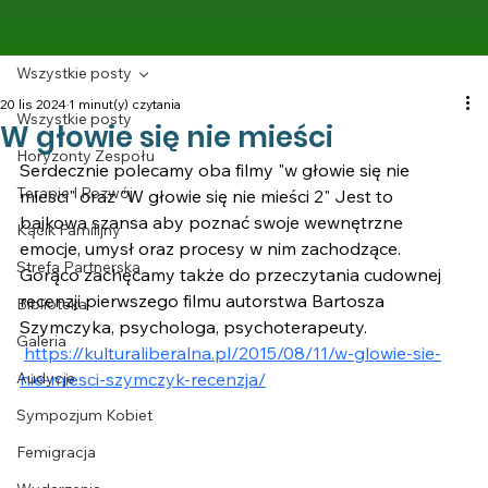
Wszystkie posty
20 lis 2024
1 minut(y) czytania
Wszystkie posty
W głowie się nie mieści
Horyzonty Zespołu
Serdecznie polecamy oba filmy "w głowie się nie 
Terapie I Rozwój
miesci" oraz "W głowie się nie mieści 2" Jest to 
bajkowa szansa aby poznać swoje wewnętrzne 
Kącik Familijny
emocje, umysł oraz procesy w nim zachodzące. 
Strefa Partnerska
Gorąco zachęcamy także do przeczytania cudownej 
recenzji pierwszego filmu autorstwa Bartosza 
Biblioteka
Szymczyka, psychologa, psychoterapeuty.
Galeria
https://kulturaliberalna.pl/2015/08/11/w-glowie-sie-
Audycje
nie-miesci-szymczyk-recenzja/
Sympozjum Kobiet
Femigracja