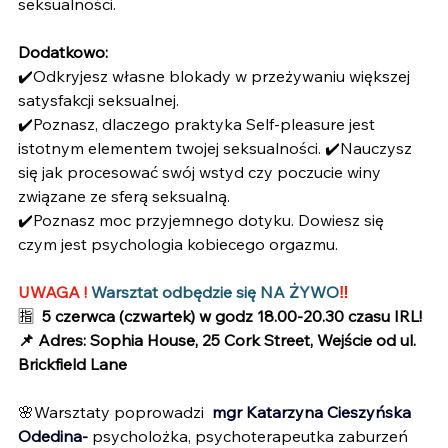
seksualności.
Dodatkowo: 
✔️Odkryjesz własne blokady w przeżywaniu większej 
satysfakcji seksualnej. 
✔️Poznasz, dlaczego praktyka Self-pleasure jest 
istotnym elementem twojej seksualności. ✔️Nauczysz 
się jak procesować swój wstyd czy poczucie winy 
związane ze sferą seksualną.
✔️Poznasz moc przyjemnego dotyku. Dowiesz się 
czym jest psychologia kobiecego orgazmu.
UWAGA ! 
Warsztat odbędzie się NA ŻYWO
‼️
🈯  
5 czerwca (czwartek) w godz 18.00-20.30 czasu IRL!
📌 Adres: Sophia House, 25 Cork Street, Wejście od ul. 
Brickfield Lane
🌸Warsztaty poprowadzi
  mgr Katarzyna Cieszyńska 
Odedina- 
psycholożka, psychoterapeutka zaburzeń 