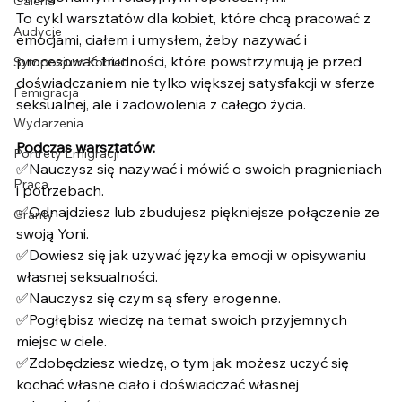
Galeria
To cykl warsztatów dla kobiet, które chcą pracować z 
Audycje
emocjami, ciałem i umysłem, żeby nazywać i 
procesować trudności, które powstrzymują je przed 
Sympozjum Kobiet
doświadczaniem nie tylko większej satysfakcji w sferze 
Femigracja
seksualnej, ale i zadowolenia z całego życia.
Wydarzenia
Podczas warsztatów: 
Portrety Emigracji
✅Nauczysz się nazywać i mówić o swoich pragnieniach 
Praca
i potrzebach. 
✅Odnajdziesz lub zbudujesz piękniejsze połączenie ze 
Granty
swoją Yoni. 
✅Dowiesz się jak używać języka emocji w opisywaniu 
własnej seksualności. 
✅Nauczysz się czym są sfery erogenne. 
✅Pogłębisz wiedzę na temat swoich przyjemnych 
miejsc w ciele. 
✅Zdobędziesz wiedzę, o tym jak możesz uczyć się 
kochać własne ciało i doświadczać własnej 