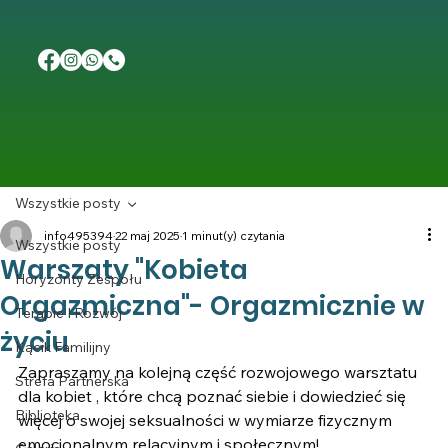
Wszystkie posty
info495394
22 maj 2025
1 minut(y) czytania
Wszystkie posty
Warszaty "Kobieta
Horyzonty Zespołu
Orgazmiczna"- Orgazmicznie w
Terapie I Rozwój
życiu
Kącik Familijny
Zapraszamy na kolejną część rozwojowego warsztatu 
Strefa Partnerska
dla kobiet , które chcą poznać siebie i dowiedzieć się 
Biblioteka
więcej o swojej seksualności w wymiarze fizycznym 
emocjonalnym relacyjnym i społecznym!