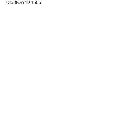
‪‪+353876494555‬‬