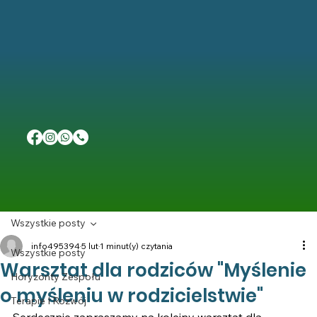
Wszystkie posty
info495394
5 lut
1 minut(y) czytania
Wszystkie posty
Warsztat dla rodziców "Myślenie
Horyzonty Zespołu
o myśleniu w rodzicielstwie"
Terapie I Rozwój