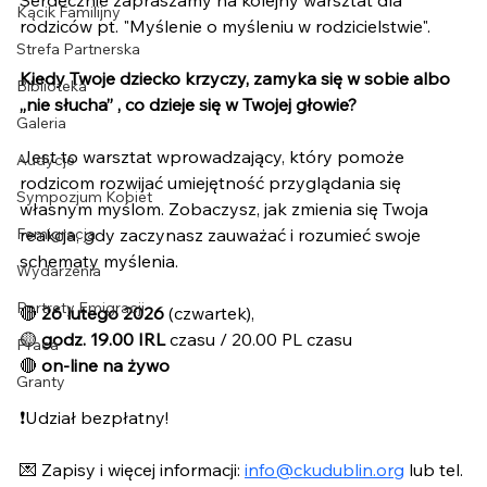
Serdecznie zapraszamy na kolejny warsztat dla 
Kącik Familijny
rodziców pt. "Myślenie o myśleniu w rodzicielstwie".
Strefa Partnerska
Kiedy Twoje dziecko krzyczy, zamyka się w sobie albo 
Biblioteka
„nie słucha” , co dzieje się w Twojej głowie?
Galeria
Jest to warsztat wprowadzający, który pomoże 
Audycje
rodzicom rozwijać umiejętność przyglądania się 
Sympozjum Kobiet
własnym myślom. Zobaczysz, jak zmienia się Twoja 
Femigracja
reakcja, gdy zaczynasz zauważać i rozumieć swoje 
schematy myślenia. 
Wydarzenia
Portrety Emigracji
🔴 
26 lutego 2026
 (czwartek), 
🟡 
godz. 19.00 IRL
 czasu / 20.00 PL czasu
Praca
🔴 
on-line na żywo
Granty
❗Udział bezpłatny!
💌 Zapisy i więcej informacji: 
info@ckudublin.org
 lub tel. 