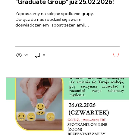
"Graduate Group" już 25.02.2026!
Zapraszamy na kolejne spotkanie grupy.
Dołącz do nas i podziel się swoim
doświadczeniem i spostrzeżeniami!
Spotkanie odbędzie się online na żywo 25
lutego 2026 (środa) w godz. 19.00-20.30
czasu IRL (20.00-21.30 PL). Udział w grupie
jest bezpłatny. Na spotkanie zapraszają
terapeutka prowadząca Mariola Mastek oraz
25
0
opiekun grupy Tomasz Nawrocki. Więcej
informacji o grupie: GRUPA WSPARCIA
ABSOLWENTÓW TERAPII | CKU Dublin Aby
wziąć udział, wymagana jest rejestracja pod
numerem telefonu: ‪+353...