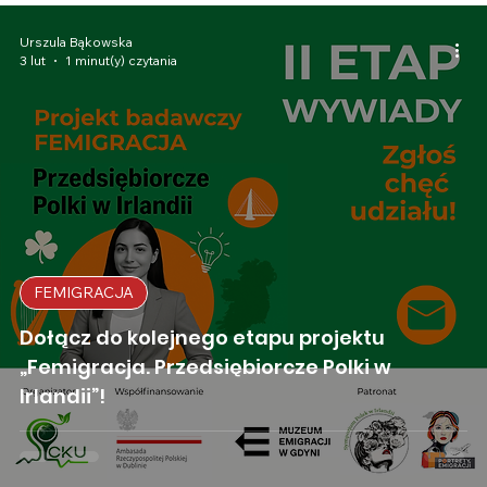
Urszula Bąkowska
3 lut
1 minut(y) czytania
FEMIGRACJA
Dołącz do kolejnego etapu projektu
„Femigracja. Przedsiębiorcze Polki w
Irlandii”!