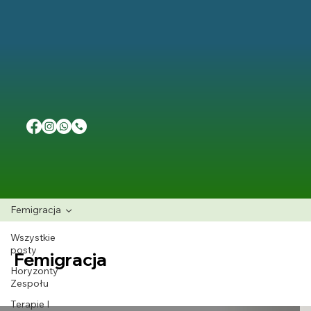
Femigracja
Wszystkie
posty
Femigracja
Horyzonty
Zespołu
Terapie I