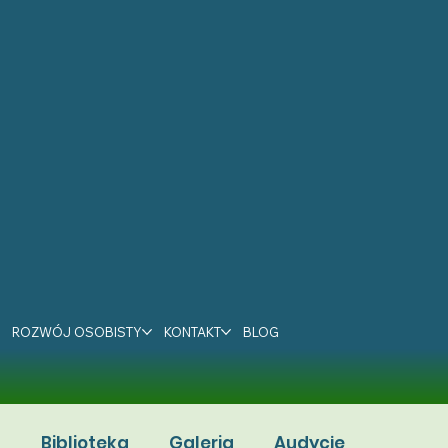
ROZWÓJ OSOBISTY
KONTAKT
BLOG
a
Biblioteka
Galeria
Audycje