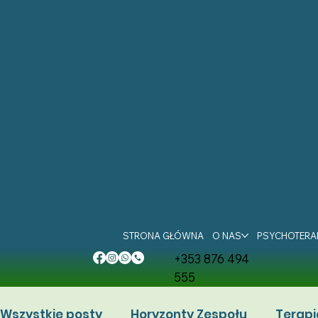
STRONA GŁÓWNA
O NAS
PSYCHOTERA
+353 876 494
555
Wszystkie posty
Horyzonty Zespołu
Terapi