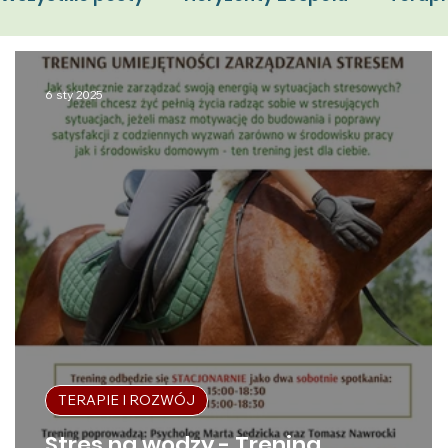
Sympozjum Kobiet
Femigracja
Wydarz
6 sty 2025
TERAPIE I ROZWÓJ
Stres na wodzy - Trening