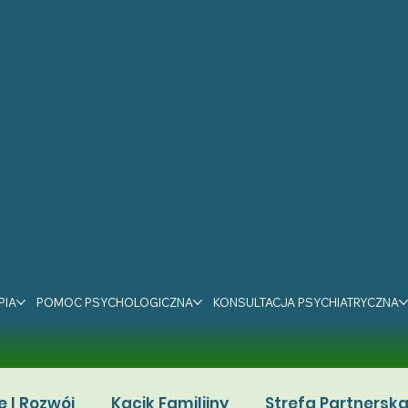
PIA
POMOC PSYCHOLOGICZNA
KONSULTACJA PSYCHIATRYCZNA
e I Rozwój
Kącik Familijny
Strefa Partnersk