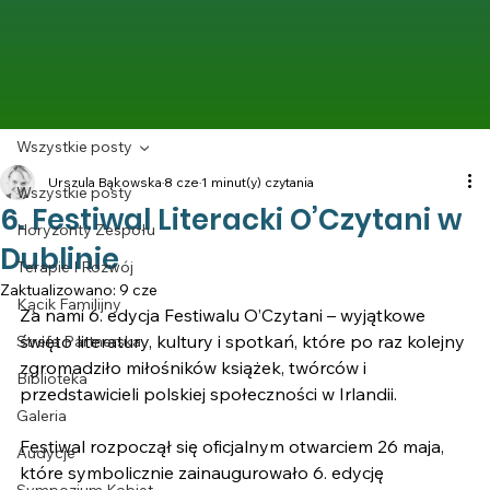
Wszystkie posty
Urszula Bąkowska
8 cze
1 minut(y) czytania
Wszystkie posty
6. Festiwal Literacki O’Czytani w
Horyzonty Zespołu
Dublinie
Terapie I Rozwój
Zaktualizowano:
9 cze
Kącik Familijny
Za nami 6. edycja Festiwalu O’Czytani – wyjątkowe 
święto literatury, kultury i spotkań, które po raz kolejny 
Strefa Partnerska
zgromadziło miłośników książek, twórców i 
Biblioteka
przedstawicieli polskiej społeczności w Irlandii.
Galeria
Festiwal rozpoczął się oficjalnym otwarciem 26 maja, 
Audycje
które symbolicznie zainaugurowało 6. edycję 