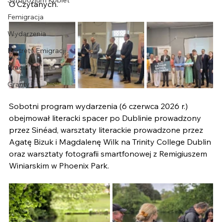
Sympozjum Kobiet
O’Czytanych.
Femigracja
Wydarzenia
Portrety Emigracji
Praca
Granty
Sobotni program wydarzenia (6 czerwca 2026 r.) 
obejmował literacki spacer po Dublinie prowadzony 
przez Sinéad, warsztaty literackie prowadzone przez 
Agatę Bizuk i Magdalenę Wilk na Trinity College Dublin 
oraz warsztaty fotografii smartfonowej z Remigiuszem 
Winiarskim w Phoenix Park.