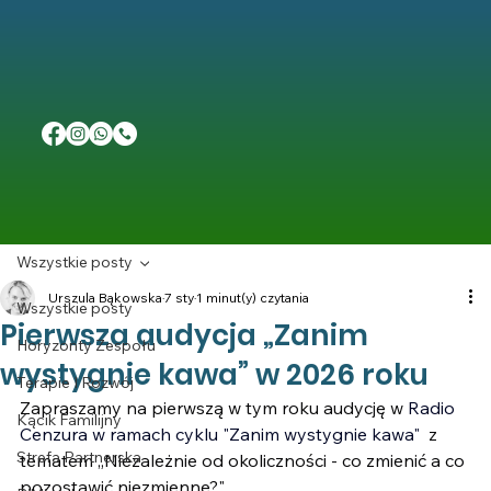
Wszystkie posty
Urszula Bąkowska
7 sty
1 minut(y) czytania
Wszystkie posty
Pierwsza audycja „Zanim
Horyzonty Zespołu
wystygnie kawa” w 2026 roku
Terapie I Rozwój
Zapraszamy na pierwszą w tym roku audycję w 
Radio 
Kącik Familijny
Cenzura
 w ramach cyklu "Zanim wystygnie kawa" 
 z 
Strefa Partnerska
tematem „Niezależnie od okoliczności - co zmienić a co 
pozostawić niezmienne?".