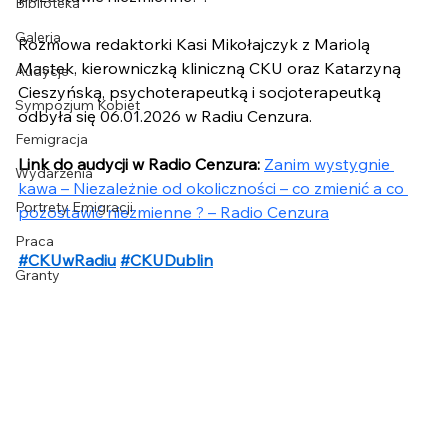
Biblioteka
Galeria
Rozmowa redaktorki Kasi Mikołajczyk z Mariolą 
Mastek, kierowniczką kliniczną CKU oraz Katarzyną 
Audycje
Cieszyńską, 
psychoterapeutką i socjoterapeutką 
Sympozjum Kobiet
odbyła się 
06.01.2026
 w Radiu Cenzura.
Femigracja
Link do audycji w Radio Cenzura:
Zanim wystygnie 
Wydarzenia
kawa – Niezależnie od okoliczności – co zmienić a co 
Portrety Emigracji
pozostawić niezmienne ? – Radio Cenzura
Praca
#CKUwRadiu
#CKUDublin
Granty