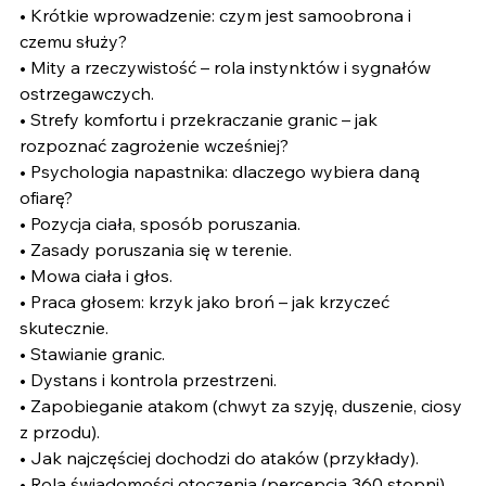
• Krótkie wprowadzenie: czym jest samoobrona i 
czemu służy?
• Mity a rzeczywistość – rola instynktów i sygnałów 
ostrzegawczych.
• Strefy komfortu i przekraczanie granic – jak 
rozpoznać zagrożenie wcześniej?
• Psychologia napastnika: dlaczego wybiera daną 
ofiarę?
• Pozycja ciała, sposób poruszania.
• Zasady poruszania się w terenie.
• Mowa ciała i głos.
• Praca głosem: krzyk jako broń – jak krzyczeć 
skutecznie.
• Stawianie granic.
• Dystans i kontrola przestrzeni.
• Zapobieganie atakom (chwyt za szyję, duszenie, ciosy 
z przodu).
• Jak najczęściej dochodzi do ataków (przykłady).
• Rola świadomości otoczenia (percepcja 360 stopni).