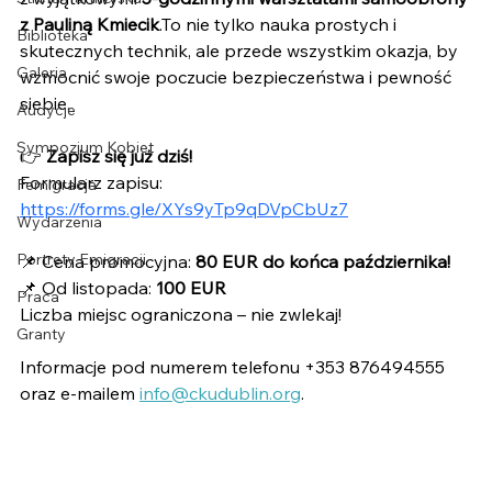
z Pauliną Kmiecik
.To nie tylko nauka prostych i 
Biblioteka
skutecznych technik, ale przede wszystkim okazja, by 
Galeria
wzmocnić swoje poczucie bezpieczeństwa i pewność 
siebie.
Audycje
Sympozjum Kobiet
👉 
Zapisz się już dziś!
Formularz zapisu: 
Femigracja
https://forms.gle/XYs9yTp9qDVpCbUz7
Wydarzenia
Portrety Emigracji
📌 Cena promocyjna: 
80 EUR do końca października!
📌 Od listopada: 
100 EUR
Praca
Liczba miejsc ograniczona – nie zwlekaj!
Granty
Informacje pod numerem telefonu +353 876494555 
oraz e-mailem 
info@ckudublin.org
.