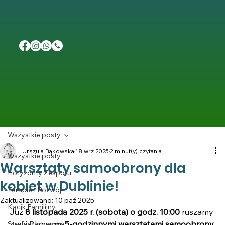
Wszystkie posty
Urszula Bąkowska
18 wrz 2025
2 minut(y) czytania
Wszystkie posty
Warsztaty samoobrony dla
Horyzonty Zespołu
kobiet w Dublinie!
Terapie I Rozwój
Zaktualizowano:
10 paź 2025
Kącik Familijny
Już 
8 listopada 2025 r. (sobota) o godz. 10:00
 ruszamy 
z wyjątkowymi 
5-godzinnymi warsztatami samoobrony 
Strefa Partnerska