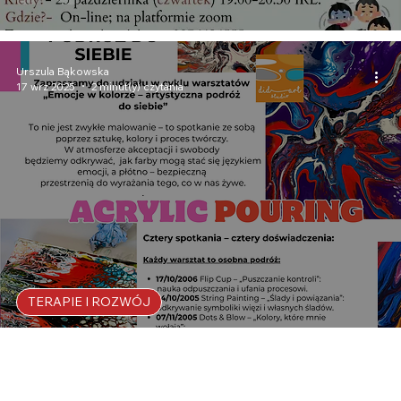
Urszula Bąkowska
17 wrz 2025
2 minut(y) czytania
TERAPIE I ROZWÓJ
Cykl 4 warsztatów „Emocje w kolorze –
artystyczna podróż do siebie”